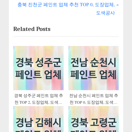
내
e
N
충북 진천군 페인트 업체 추천 TOP 0, 도장업체,
v
e
비
도색공사
i
x
게
Related Posts
o
t
u
P
이
s
o
션
P
s
o
t
s
:
t
:
경북 성주군 페인트 업체 추
전남 순천시 페인트 업체 추
천 TOP 2, 도장업체, 도색공
천 TOP 0, 도장업체, 도색공
사
사