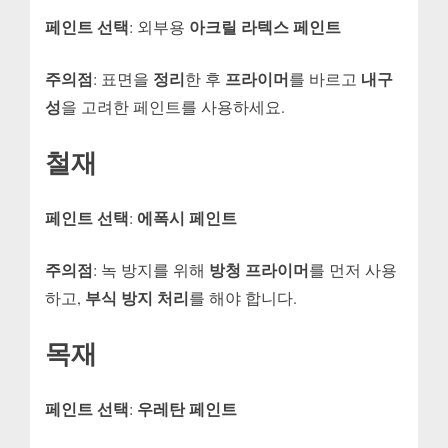
페인트 선택
아크릴 라텍스 페인트
: 외부용
주의점
정리
프라이머
내구
: 표면을
한 후
를 바르고
성
을 고려한 페인트를 사용하세요.
철재
페인트 선택
에폭시 페인트
:
주의점
방청 프라이머
: 녹 방지를 위해
를 먼저 사용
부식 방지 처리
하고,
를 해야 합니다.
목재
페인트 선택
우레탄 페인트
: