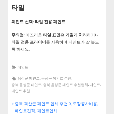
타일
페인트 선택
타일 전용 페인트
:
주의점
타일 표면
거칠게 처리
: 매끄러운
은
하거나
타일 전용 프라이머
를 사용하여 페인트가 잘 붙도
록 하세요.
페인트
Tags:
,
,
음성군 페인트
음성군 페인트 추천
,
,
,
충북 음성군 페인트
충북 음성군 페인트 추천업체
페인트
페인트 추천
P
글
충북 괴산군 페인트 업체 추천 0, 도장공사비용,
r
페인트견적, 페인트업체