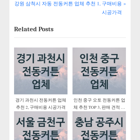
내
N
e
강원 삼척시 자동 전동커튼 업체 추천 1, 구매비용
e
v
비
시공가격
x
i
게
Related Posts
t
o
P
u
이
o
s
션
s
P
t
o
:
s
t
:
경기 과천시 전동커튼 업체
인천 중구 오토 전동커튼 업
추천 2, 구매비용 시공가격
체 추천 TOP 3, 판매 견적 시
공업체