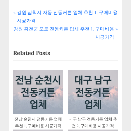
P
글
강원 삼척시 자동 전동커튼 업체 추천 1, 구매비용
r
시공가격
내
N
e
강원 홍천군 오토 전동커튼 업체 추천 1, 구매비용
e
v
비
시공가격
x
i
게
Related Posts
t
o
P
u
이
o
s
션
s
P
t
o
:
s
t
:
전남 순천시 전동커튼 업체
대구 남구 전동커튼 업체 추
추천 1, 구매비용 시공가격
천 2, 구매비용 시공가격