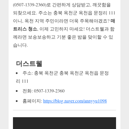
(0507-1339-2360)로 간편하게 상담받고, 깨끗함을
되찾으세요. 주소는 충북 옥천군 옥천읍 문정리 111
매
이니, 옥천 지역 주민이라면 더욱 주목해야겠죠?
트리스 청소
, 이제 고민하지 마세요! 더스트웰과 함
께라면 보송보송하고 기분 좋은 밤을 맞이할 수 있
습니다.
더스트웰
주소: 충북 옥천군 충북 옥천군 옥천읍 문정
리 111
전화: 0507-1339-2360
홈페이지:
https://blog.naver.com/annyyu1098