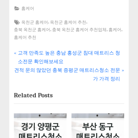
홈케어
Tags:
,
,
옥천군 홈케어
옥천군 홈케어 추천
,
,
,
충북 옥천군 홈케어
충북 옥천군 홈케어 추천업체
홈케어
홈케어 추천
P
글
고객 만족도 높은 충남 홍성군 침대 매트리스 청
r
소전문 확인해보세요
내
N
e
견적 문의 많았던 충북 증평군 매트리스청소 전문
e
v
비
가 가격 정리
x
i
게
Related Posts
t
o
P
u
이
o
s
션
s
P
t
o