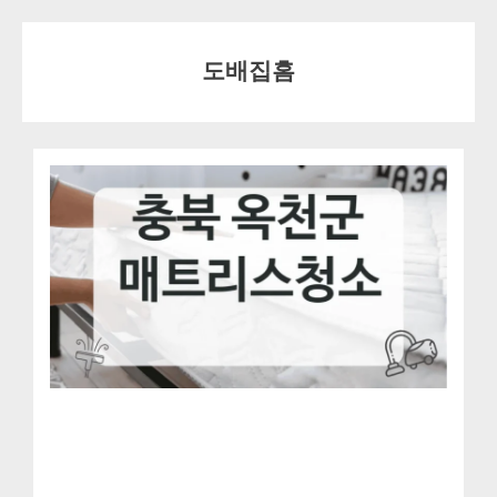
Skip
to
도배집홈
content