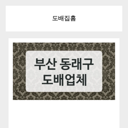
Skip
to
도배집홈
content