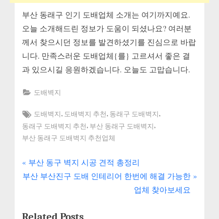
부산 동래구 인기 도배업체 소개는 여기까지예요.
오늘 소개해드린 정보가 도움이 되셨나요? 여러분
께서 찾으시던 정보를 발견하셨기를 진심으로 바랍
니다. 만족스러운 도배업체{를} 고르셔서 좋은 결
과 있으시길 응원하겠습니다. 오늘도 고맙습니다.
도배벽지
Tags:
,
,
,
도배벽지
도배벽지 추천
동래구 도배벽지
,
,
동래구 도배벽지 추천
부산 동래구 도배벽지
부산 동래구 도배벽지 추천업체
P
글
부산 동구 벽지 시공 견적 총정리
N
r
부산 부산진구 도배 인테리어 한번에 해결 가능한
내
e
e
업체 찾아보세요
x
v
비
Related Posts
t
i