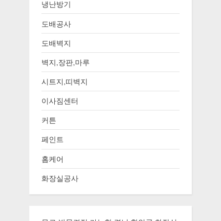
냉난방기
도배공사
도배벽지
벽지,장판,마루
시트지,띠벽지
이사짐센터
커튼
페인트
홈케어
화장실공사