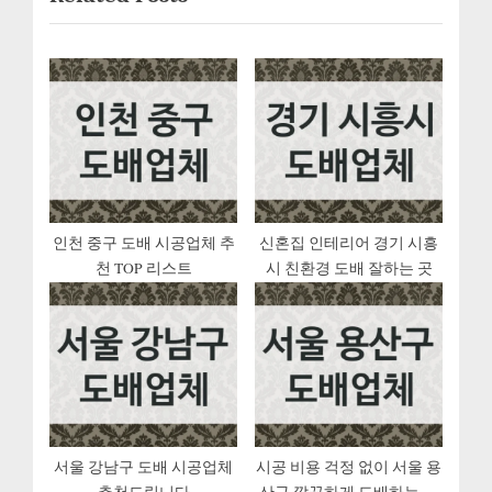
게
P
o
o
u
이
s
s
션
t
P
:
o
s
t
:
인천 중구 도배 시공업체 추
신혼집 인테리어 경기 시흥
천 TOP 리스트
시 친환경 도배 잘하는 곳
서울 강남구 도배 시공업체
시공 비용 걱정 없이 서울 용