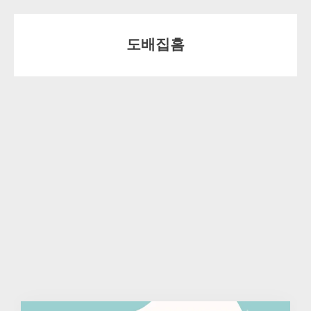
Skip
to
도배집홈
content