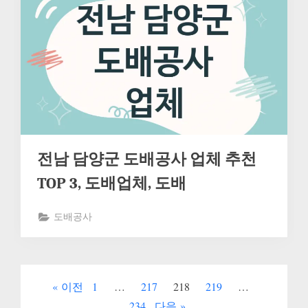
전남 담양군 도배공사 업체 추천
TOP 3, 도배업체, 도배
도배공사
글
이전
1
…
217
218
219
…
페
234
다음