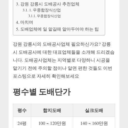
강원 강릉시 도배공사 추천업체
배
1. 우종합장식산업
공
우종합장식산업
사
마치며
업
도배업체에 일 맡길때 알아두어야 하는 팁
체
추
천
강원 강릉시의 도배공사업체 필요하신가요? 강릉
1,
시 도배공사에 대한 대표업체들을 소개해 드리겠습
도
니다. 도배공사업체는 지역별로 다양하니 시공을
배
맡기기 전에 주의할 점이나 알면 편한 것들도 이번
비
포스팅으로 자세히 확인해보세요
용,
도
배
평수별 도배단가
견
적,
도
평수
합지도배
실크도배
배
업
24평
100 ~ 120만원
140 ~ 160만원