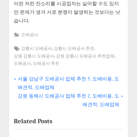
이런 저런 잔소리를 시공업자는 싫어할 수도 있지
만 문제가 생겨 서로 분쟁이 발생하는 것보다는 낫
습니다.
도배공사
Tags:
,
,
강릉시 도배공사
강릉시 도배공사 추천
,
,
강원 강릉시 도배공사
강원 강릉시 도배공사 추천업체
,
도배공사
도배공사 추천
P
글
서울 강남구 도배공사 업체 추천 5, 도배비용, 도
r
배견적, 도배업체
내
e
N
강원 동해시 도배공사 업체 추천 2, 도배비용, 도
v
e
비
배견적, 도배업체
i
x
게
Related Posts
o
t
u
P
이