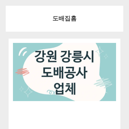
Skip
to
도배집홈
content