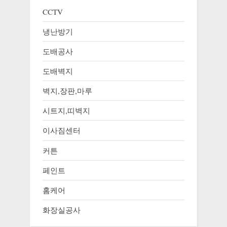
CCTV
냉난방기
도배공사
도배벽지
벽지,장판,마루
시트지,띠벽지
이사짐센터
커튼
페인트
홈케어
화장실공사