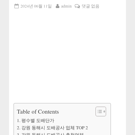
Posted
By
강
2024년 06월 11일
admin
댓글 없음
on
원
동
해
시
도
배
공
사
업
체
추
천
2,
도
배
Table of Contents
비
평수별 도배단가
용,
강원 동해시 도배공사 업체 TOP 2
도
강원 동해시 도배공사 추천업체