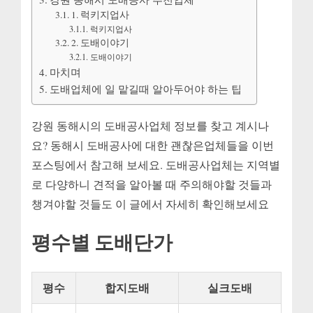
배
1. 럭키지업사
견
럭키지업사
적,
2. 도배이야기
도
도배이야기
배
마치며
업
도배업체에 일 맡길때 알아두어야 하는 팁
체
에
강원 동해시의 도배공사업체 정보를 찾고 계시나
요? 동해시 도배공사에 대한 괜찮은업체들을 이번
포스팅에서 참고해 보세요. 도배공사업체는 지역별
로 다양하니 견적을 알아볼 때 주의해야할 것들과
챙겨야할 것들도 이 글에서 자세히 확인해보세요
평수별 도배단가
평수
합지도배
실크도배