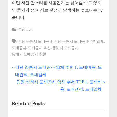
이런 저런 잔소리를 시공업자는 싫어할 수도 있지
만 문제가 생겨 서로 분쟁이 발생하는 것보다는 낫
습니다.
도배공사
Tags:
,
,
강원 동해시 도배공사
강원 동해시 도배공사 추천업체
,
,
,
도배공사
도배공사 추천
동해시 도배공사
동해시 도배공사 추천
P
글
강원 강릉시 도배공사 업체 추천 1, 도배비용, 도
r
배견적, 도배업체
내
e
N
강원 삼척시 도배공사 업체 추천 TOP 1, 도배비
v
e
비
용, 도배견적, 도배업체
i
x
게
Related Posts
o
t
u
P
이