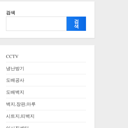
검색
검
색
CCTV
냉난방기
도배공사
도배벽지
벽지,장판,마루
시트지,띠벽지