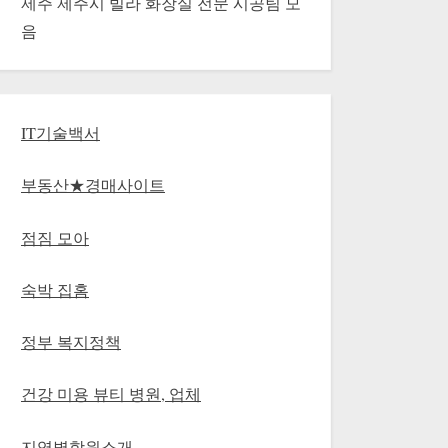
제주 제주시 빌라 화장실 전문 시공팀 모
음
IT기술백서
부동산★경매사이트
점짐 모아
숙박 집홈
정부 복지정책
건강 미용 뷰티 병원, 업체
지역별학원소개